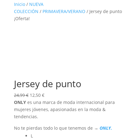
Inicio
/
NUEVA
COLECCIÓN
/
PRIMAVERA/VERANO
/ Jersey de punto
¡Oferta!
Jersey de punto
El
El
24,99
€
12,50
€
precio
precio
ONLY
es una marca de moda internacional para
original
actual
mujeres jóvenes, apasionadas en la moda &
era:
es:
tendencias.
24,99 €.
12,50 €.
No te pierdas todo lo que tenemos de →
ONLY.
L