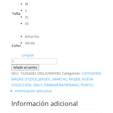
M
S
Talla
XL
XS
Amarillo
Verde
Color
Limpiar
Jersey
de
Añadir al carrito
punto
SKU:
15254282 ONLSUNNY82
Categorías:
CATEGORÍA
cantidad
MADRE (TODO)
,
JERSEY.
,
MARCAS
,
MUJER
,
NUEVA
COLECCIÓN
,
ONLY
,
PRIMAVERA/VERANO
,
PUNTO.
Información adicional
Información adicional