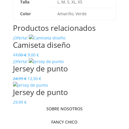
Talla
L, M, S, XL, XS
Color
Amarillo, Verde
Productos relacionados
¡Oferta!
Camiseta diseño
El
El
17,99
€
9,00
€
precio
precio
¡Oferta!
Jersey de punto
original
actual
era:
es:
El
El
24,99
€
12,50
€
17,99 €.
9,00 €.
precio
precio
Jersey de punto
original
actual
era:
es:
29,99
€
24,99 €.
12,50 €.
SOBRE NOSOTROS
FANCY CHICO