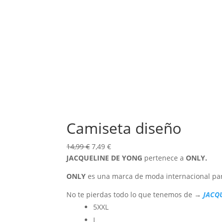
Camiseta diseño
El
El
14,99
€
7,49
€
precio
precio
JACQUELINE DE YONG
pertenece a
ONLY.
original
actual
ONLY
es una marca de moda internacional par
era:
es:
14,99 €.
7,49 €.
No te pierdas todo lo que tenemos de →
JACQ
5XXL
L