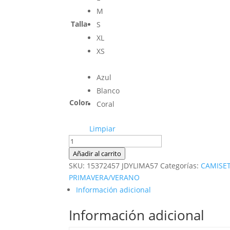
M
Talla
S
XL
XS
Azul
Blanco
Color
Coral
Limpiar
Camiseta
diseño
Añadir al carrito
cantidad
SKU:
15372457 JDYLIMA57
Categorías:
CAMISET
PRIMAVERA/VERANO
Información adicional
Información adicional