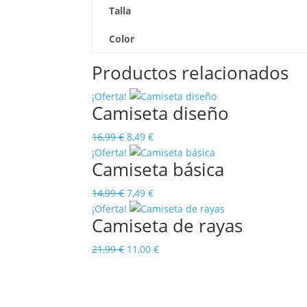
Talla
Color
Productos relacionados
¡Oferta!
Camiseta diseño
El
El
16,99
€
8,49
€
precio
precio
¡Oferta!
Camiseta básica
original
actual
era:
es:
El
El
14,99
€
7,49
€
16,99 €.
8,49 €.
precio
precio
¡Oferta!
Camiseta de rayas
original
actual
era:
es:
El
El
21,99
€
11,00
€
14,99 €.
7,49 €.
precio
precio
original
actual
era:
es: