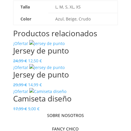
Talla
L, M, S, XL, XS
Color
Azul, Beige, Crudo
Productos relacionados
¡Oferta!
Jersey de punto
El
El
24,99
€
12,50
€
precio
precio
¡Oferta!
Jersey de punto
original
actual
era:
es:
El
El
29,99
€
14,99
€
24,99 €.
12,50 €.
precio
precio
¡Oferta!
Camiseta diseño
original
actual
era:
es:
El
El
17,99
€
9,00
€
29,99 €.
14,99 €.
precio
precio
SOBRE NOSOTROS
original
actual
era:
es:
FANCY CHICO