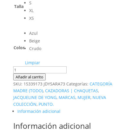
S
Talla
XL
XS
Azul
Beige
Color
Crudo
Limpiar
Chaqueta
de
Añadir al carrito
punto
SKU:
15339173 JDYSARA73
Categorías:
CATEGORÍA
cantidad
MADRE (TODO)
,
CAZADORAS | CHAQUETAS
,
JACQUELINE DE YONG
,
MARCAS
,
MUJER
,
NUEVA
COLECCIÓN
,
PUNTO.
Información adicional
Información adicional