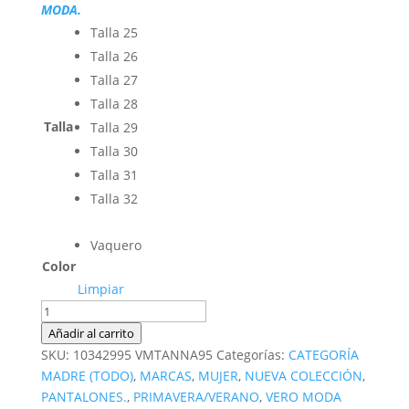
MODA.
Talla 25
Talla 26
Talla 27
Talla 28
Talla
Talla 29
Talla 30
Talla 31
Talla 32
Vaquero
Color
Limpiar
Pantalón
vaquero
Añadir al carrito
cantidad
SKU:
10342995 VMTANNA95
Categorías:
CATEGORÍA
MADRE (TODO)
,
MARCAS
,
MUJER
,
NUEVA COLECCIÓN
,
PANTALONES.
,
PRIMAVERA/VERANO
,
VERO MODA