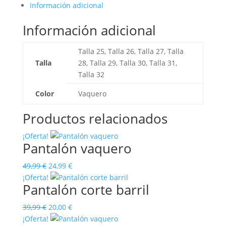
Información adicional
Información adicional
Talla 25, Talla 26, Talla 27, Talla
Talla
28, Talla 29, Talla 30, Talla 31,
Talla 32
Color
Vaquero
Productos relacionados
¡Oferta!
Pantalón vaquero
El
El
49,99
€
24,99
€
precio
precio
¡Oferta!
Pantalón corte barril
original
actual
era:
es:
El
El
39,99
€
20,00
€
49,99 €.
24,99 €.
precio
precio
¡Oferta!