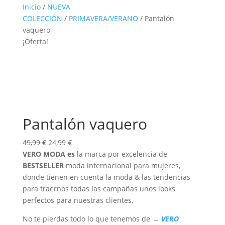
Inicio
/
NUEVA
COLECCIÓN
/
PRIMAVERA/VERANO
/ Pantalón
vaquero
¡Oferta!
Pantalón vaquero
El
El
49,99
€
24,99
€
precio
precio
VERO MODA
es
la marca por excelencia de
original
actual
BESTSELLER
moda internacional para mujeres,
era:
es:
donde tienen en cuenta la moda & las tendencias
49,99 €.
24,99 €.
para traernos todas las campañas unos looks
perfectos para nuestras clientes.
No te pierdas todo lo que tenemos de →
VERO